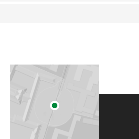
)
)
)
)
)
)