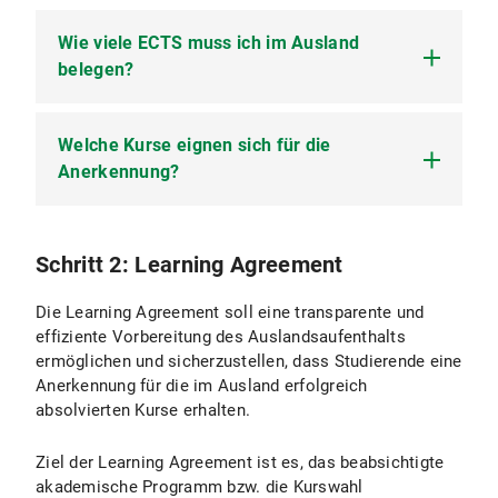
Wie viele ECTS muss ich im Ausland
belegen?
Welche Kurse eignen sich für die
Die Vergabe von Erasmusstipendien erfolgt
immer für ein Auslandsstudiensemester/-jahr auf
Anerkennung?
Vollzeitbasis. Daher liegt der allgemeine
Richtwert für die Kurswahl bei 30 ECTS pro
Semester. Das IfS empfiehlt, mindestens 20 ECTS
Finden Sie heraus, welche relevanten und
Schritt 2: Learning Agreement
erfolgreich zu absolvieren. Dabei spielt es keine
anerkennungsfähigen Kurse es an Ihrer
Rolle, ob Sie noch ECTS für Ihr Studium
Gastuniversität bzw. bei Ihrem ausgewählten
Die Learning Agreement soll eine transparente und
benötigen oder nicht.
Programm gibt.
effiziente Vorbereitung des Auslandsaufenthalts
Da es universitäts- und fachbereichsspezifische
ermöglichen und sicherzustellen, dass Studierende eine
Kontaktieren Sie die in Ihrem Fachbereich
Unterschiede bzgl. der ECTS-Vergabe gibt,
Anerkennung für die im Ausland erfolgreich
zuständige Austauschkoordinatorin am IfS und
können keine pauschalen Aussagen zur
absolvierten Kurse erhalten.
bitten Sie um Prüfung der ausgewählten Kurse auf
vorgesehenen Anzahl der Kurse, die Sie pro
Anerkennungsfähigkeit.
Semester an der Gasthochschule belegen
Ziel der Learning Agreement ist es, das beabsichtigte
müssen, getroffen werden.
akademische Programm bzw. die Kurswahl