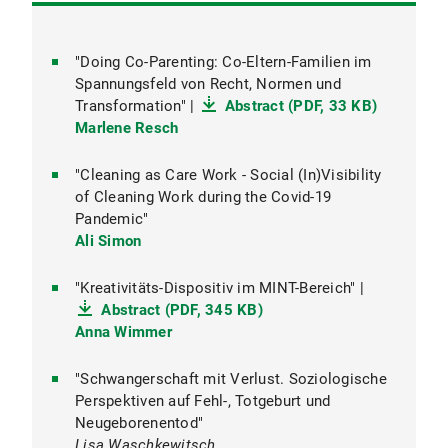
"Doing Co-Parenting: Co-Eltern-Familien im
"Befreiung' und 'Autonomomie'. Wandel und
Spannungsfeld von Recht, Normen und
Wirkung feministischer Kritik - von der zweiten
Transformation" |
zur dritten Welle des Feminismus" |
Abstract (PDF, 33 KB)
Prof. Dr. Paula-Irene Villa Braslavsky
Marlene Resch
Abstract (PDF, 25 KB)
Dr.
Imke Schmincke
Dr. Imke Schmincke
"Cleaning as Care Work - Social (In)Visibility
of Cleaning Work during the Covid-19
"Die Emergenz des Politischen Selbst. Die
Pandemic"
Politik der Vereinzelten und das Problem der
Ali Simon
Synchronisierung" |
Abstract (PDF, 65 KB)
Dr. Jamin Siri
"Kreativitäts-Dispositiv im MINT-Bereich" |
Abstract (PDF, 345 KB)
Anna Wimmer
"Schwangerschaft mit Verlust. Soziologische
Perspektiven auf Fehl-, Totgeburt und
Neugeborenentod"
Lisa Waschkewitsch