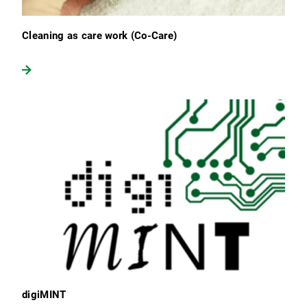
Cleaning as care work (Co-Care)
digiMINT