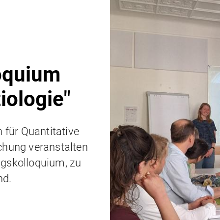
oquium
iologie"
für Quantitative
chung veranstalten
ngskolloquium, zu
nd.